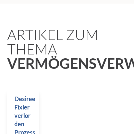
ARTIKEL ZUM
THEMA
VERMÖGENSVERW
Desiree
Fixler
verlor
den
Prozess