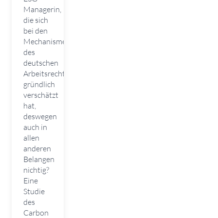
Managerin,
die sich
bei den
Mechanismen
des
deutschen
Arbeitsrechts
gründlich
verschätzt
hat,
deswegen
auch in
allen
anderen
Belangen
nichtig?
Eine
Studie
des
Carbon