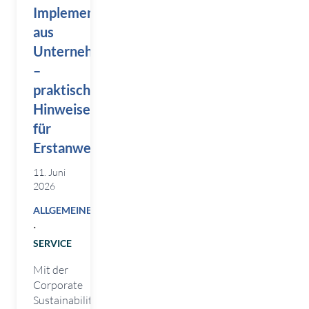
Implementierung
aus
Unternehmenssicht
–
praktische
Hinweise
für
Erstanwender
11. Juni
2026
ALLGEMEINES
·
SERVICE
Mit der
Corporate
Sustainability